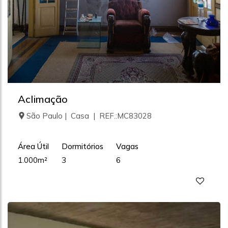
Aclimação
São Paulo | Casa | REF.:MC83028
Área Útil
Dormitórios
Vagas
1.000m²
3
6