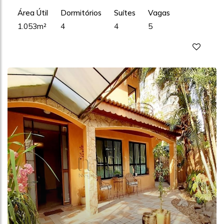
Área Útil
Dormitórios
Suítes
Vagas
1.053m²
4
4
5