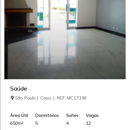
Saúde
São Paulo | Casa | REF.:MC17338
Área Útil
Dormitórios
Suítes
Vagas
650m²
5
4
12