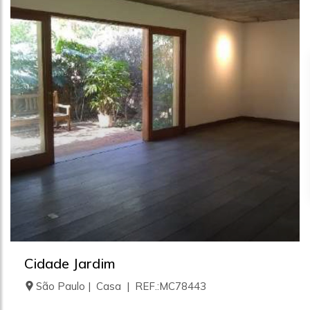
Cidade Jardim
São Paulo | Casa | REF.:MC78443