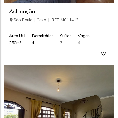
Aclimação
São Paulo | Casa | REF.:MC11413
Área Útil
Dormitórios
Suítes
Vagas
350m²
4
2
4