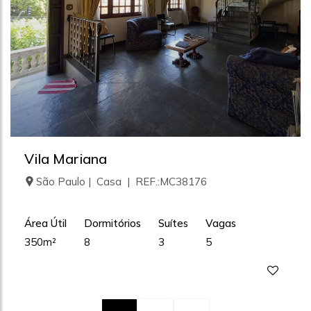
Vila Mariana
São Paulo | Casa | REF.:MC38176
Área Útil
Dormitórios
Suítes
Vagas
350m²
8
3
5