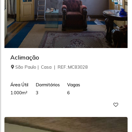
Aclimação
São Paulo | Casa | REF.:MC83028
Área Útil
Dormitórios
Vagas
1.000m²
3
6