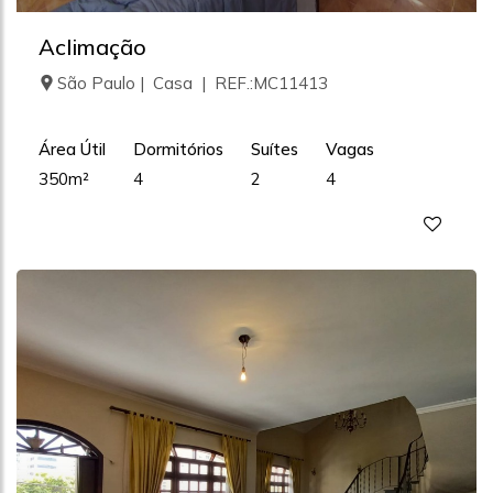
Aclimação
São Paulo | Casa | REF.:MC11413
Área Útil
Dormitórios
Suítes
Vagas
350m²
4
2
4