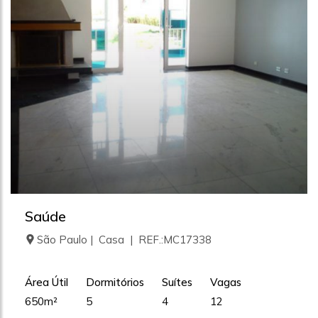
Saúde
São Paulo | Casa | REF.:MC17338
Área Útil
Dormitórios
Suítes
Vagas
650m²
5
4
12