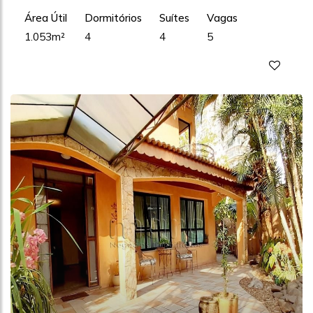
Área Útil
Dormitórios
Suítes
Vagas
1.053m²
4
4
5