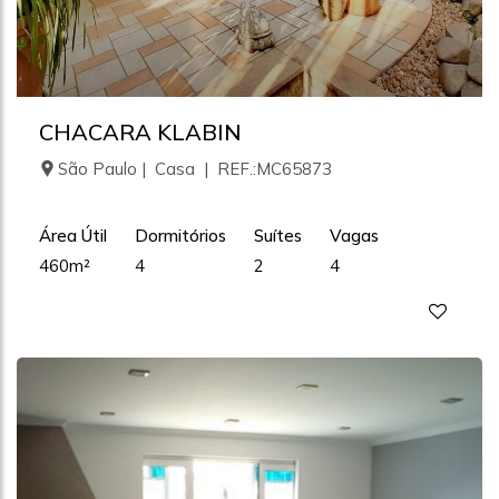
CHACARA KLABIN
São Paulo | Casa | REF.:MC65873
Área Útil
Dormitórios
Suítes
Vagas
460m²
4
2
4