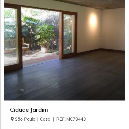
Cidade Jardim
São Paulo | Casa | REF.:MC78443