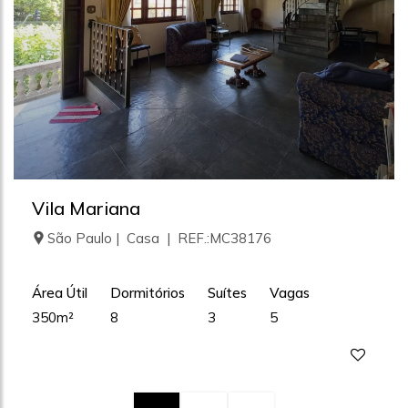
Vila Mariana
São Paulo | Casa | REF.:MC38176
Área Útil
Dormitórios
Suítes
Vagas
350m²
8
3
5