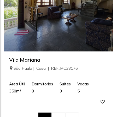
Vila Mariana
São Paulo | Casa | REF.:MC38176
Área Útil
Dormitórios
Suítes
Vagas
350m²
8
3
5