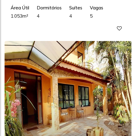
Área Útil
Dormitórios
Suítes
Vagas
1.053m²
4
4
5