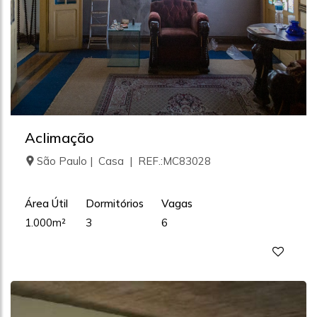
Aclimação
São Paulo | Casa | REF.:MC83028
Área Útil
Dormitórios
Vagas
1.000m²
3
6