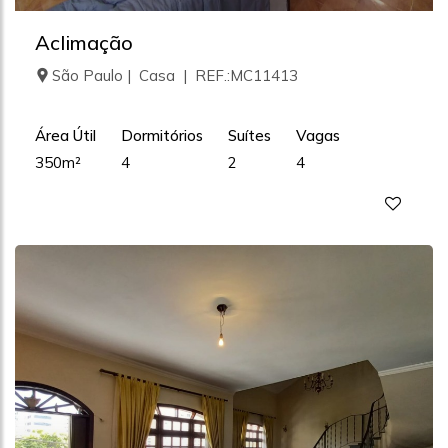
Aclimação
São Paulo | Casa | REF.:MC11413
Área Útil
Dormitórios
Suítes
Vagas
350m²
4
2
4