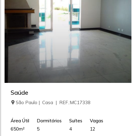
Saúde
São Paulo | Casa | REF.:MC17338
Área Útil
Dormitórios
Suítes
Vagas
650m²
5
4
12