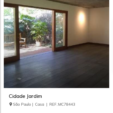
Cidade Jardim
São Paulo | Casa | REF.:MC78443