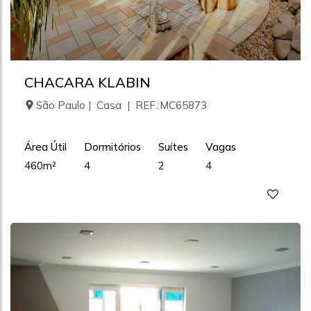
CHACARA KLABIN
São Paulo | Casa | REF.:MC65873
Área Útil
Dormitórios
Suítes
Vagas
460m²
4
2
4