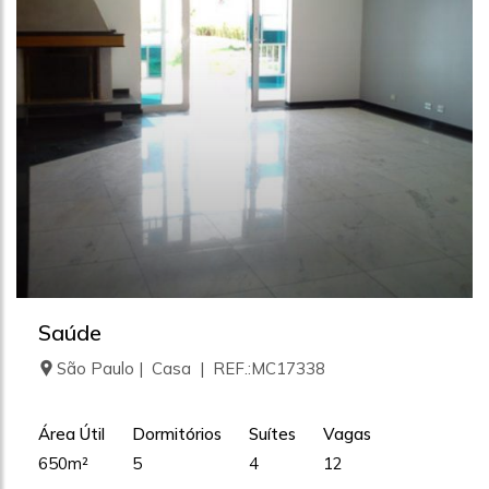
Saúde
São Paulo | Casa | REF.:MC17338
Área Útil
Dormitórios
Suítes
Vagas
650m²
5
4
12