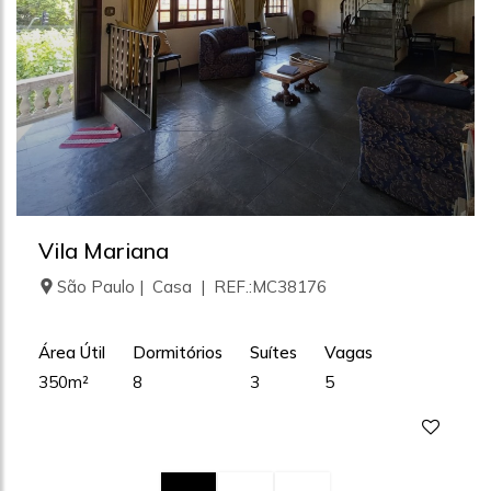
Vila Mariana
São Paulo | Casa | REF.:MC38176
Área Útil
Dormitórios
Suítes
Vagas
350m²
8
3
5