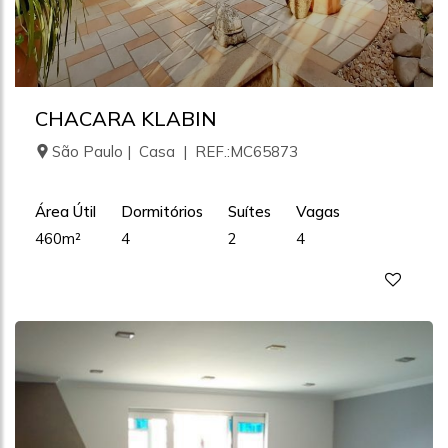
CHACARA KLABIN
São Paulo | Casa | REF.:MC65873
Área Útil
Dormitórios
Suítes
Vagas
460m²
4
2
4