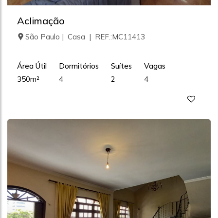
Aclimação
São Paulo | Casa | REF.:MC11413
Área Útil
Dormitórios
Suítes
Vagas
350m²
4
2
4