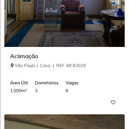
Aclimação
São Paulo | Casa | REF.:MC83028
Área Útil
Dormitórios
Vagas
1.000m²
3
6