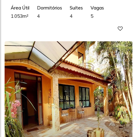
Área Útil
Dormitórios
Suítes
Vagas
1.053m²
4
4
5