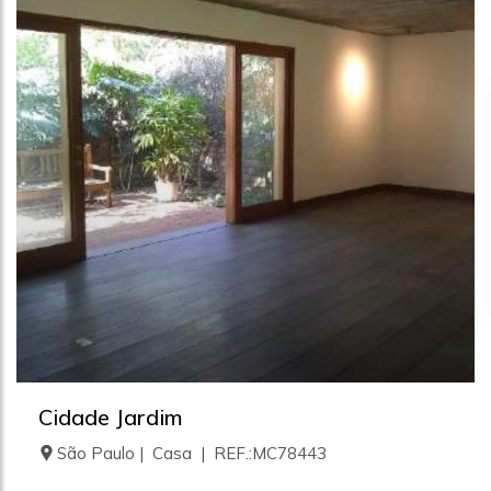
Cidade Jardim
São Paulo | Casa | REF.:MC78443