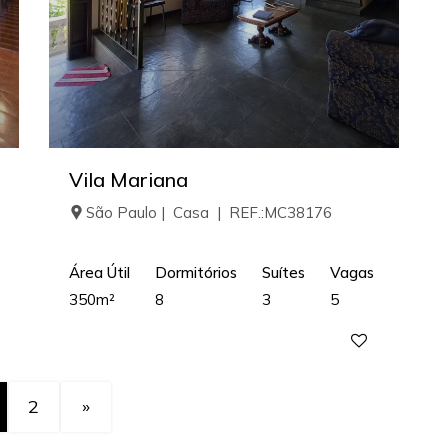
Vila Mariana
São Paulo | Casa | REF.:MC38176
Área Útil
Dormitórios
Suítes
Vagas
350m²
8
3
5
2
»