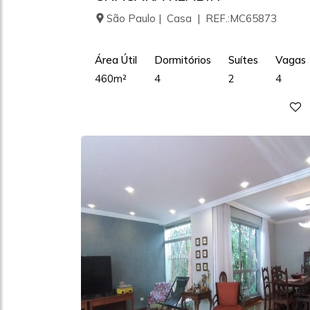
São Paulo | Casa | REF.:MC65873
Área Útil
Dormitórios
Suítes
Vagas
460m²
4
2
4