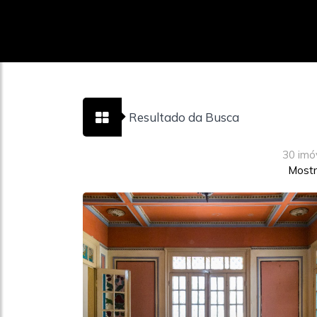
Resultado da Busca
30 imó
Mostr