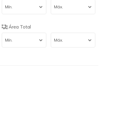
Mín.
Máx.
Área Total
Mín.
Máx.