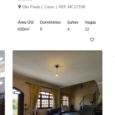
São Paulo | Casa | REF.:MC17338
Área Útil
Dormitórios
Suítes
Vagas
650m²
5
4
12