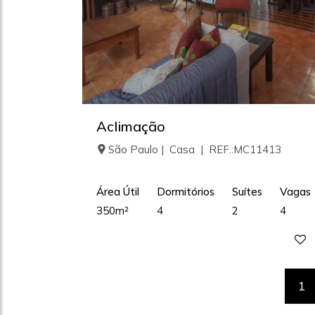
Aclimação
São Paulo | Casa | REF.:MC11413
Área Útil
Dormitórios
Suítes
Vagas
350m²
4
2
4
1