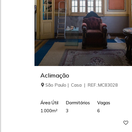
Aclimação
São Paulo | Casa | REF.:MC83028
Área Útil
Dormitórios
Vagas
1.000m²
3
6