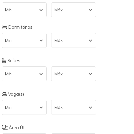
Mín.
Máx.
Dormitórios
Mín.
Máx.
Suítes
Mín.
Máx.
Vaga(s)
Mín.
Máx.
Área Út.