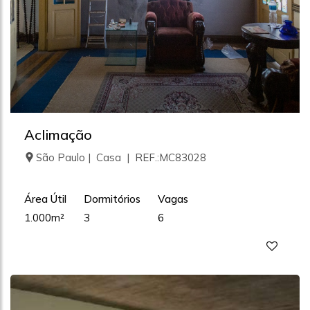
Aclimação
São Paulo | Casa | REF.:MC83028
Área Útil
Dormitórios
Vagas
1.000m²
3
6