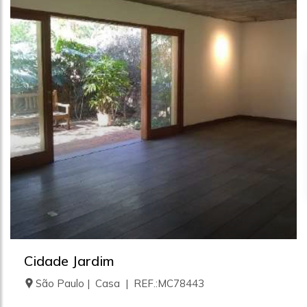
Cidade Jardim
São Paulo | Casa | REF.:MC78443