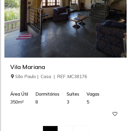
Vila Mariana
São Paulo | Casa | REF.:MC38176
Área Útil
Dormitórios
Suítes
Vagas
350m²
8
3
5