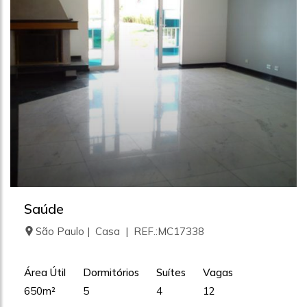
Saúde
São Paulo | Casa | REF.:MC17338
Área Útil
Dormitórios
Suítes
Vagas
650m²
5
4
12