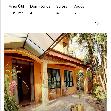
Área Útil
Dormitórios
Suítes
Vagas
1.053m²
4
4
5