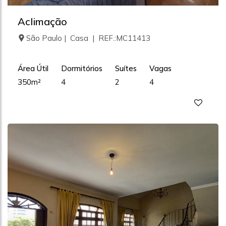
Aclimação
São Paulo | Casa | REF.:MC11413
Área Útil
Dormitórios
Suítes
Vagas
350m²
4
2
4