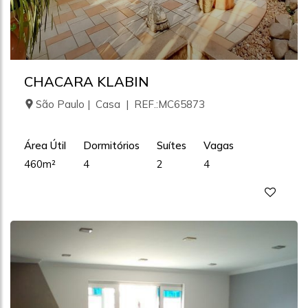
CHACARA KLABIN
São Paulo | Casa | REF.:MC65873
Área Útil
Dormitórios
Suítes
Vagas
460m²
4
2
4