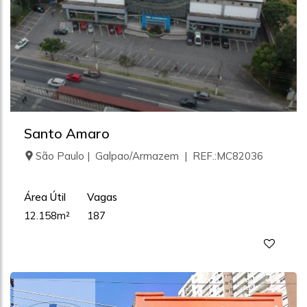
Santo Amaro
São Paulo | Galpao/Armazem | REF.:MC82036
Área Útil
Vagas
12.158m²
187