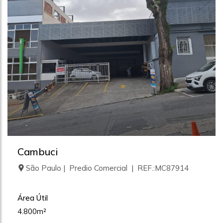
Cambuci
São Paulo | Predio Comercial | REF.:MC87914
Área Útil
4.800m²