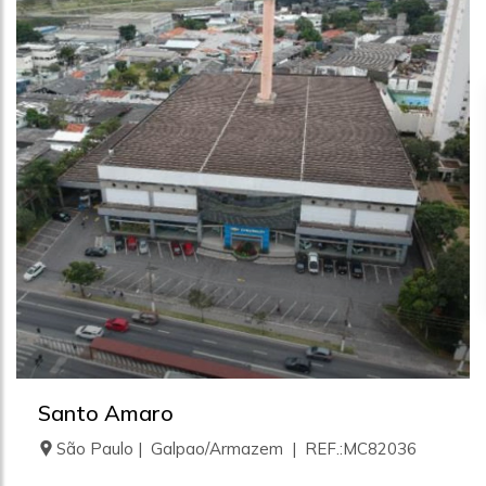
Santo Amaro
São Paulo | Galpao/Armazem | REF.:MC82036