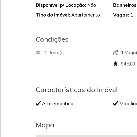
Disponível p/ Locação:
Não
Banheiros
Tipo do Imóvel:
Apartamento
Vagas:
1
Condições
2 Dorm(s)
1 Vaga(
845,81
Características do Imóvel
Arm.embutido
Mobilia
Mapa