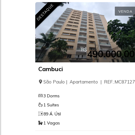
DESTAQUE
VENDA
R$
490.000,00
Cambuci
São Paulo | Apartamento | REF.:MC87127
3 Dorms
1 Suítes
89 Á. Útil
1 Vagas