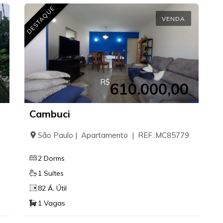
DESTAQUE
VENDA
R$
610.000,00
Cambuci
São Paulo | Apartamento | REF.:MC85779
2 Dorms
1 Suítes
82 Á. Útil
1 Vagas