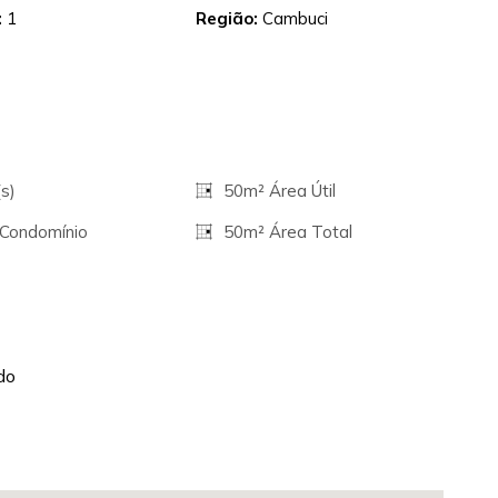
:
1
Região:
Cambuci
s)
50m² Área Útil
 Condomínio
50m² Área Total
do