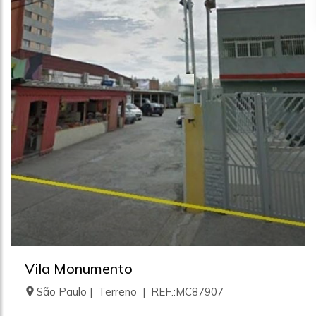
Vila Monumento
São Paulo | Terreno | REF.:MC87907