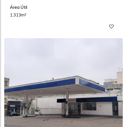
Área Útil
1.313m²