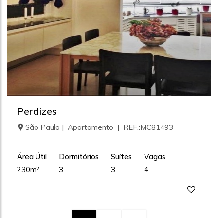
Perdizes
São Paulo | Apartamento | REF.:MC81493
Área Útil
Dormitórios
Suítes
Vagas
230m²
3
3
4