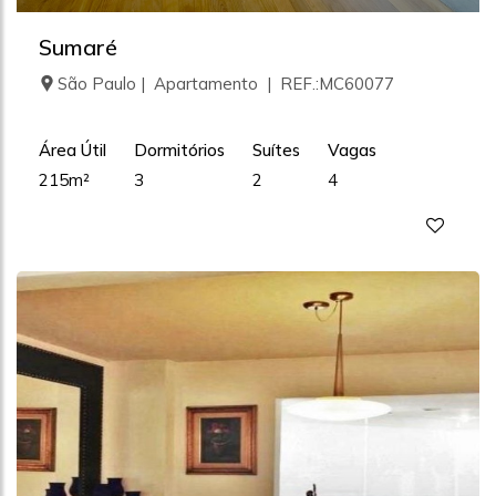
Sumaré
São Paulo | Apartamento | REF.:MC60077
Área Útil
Dormitórios
Suítes
Vagas
215m²
3
2
4